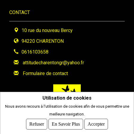
CONTACT
10 rue du nouveau Bercy
94220 CHARENTON
0616103658
attitudecharentongr@yahoo.fr
Formulaire de contact
Utilisation de cookies
Nous avons recours à l'utilisation de cookies afin de vous permettre une
meilleure navigation.
2026
© COMITI -
CGVU
Refuser
En Savoir Plus
Accepter
OPTIMISÉ POUR CHROME ET FIREFOX