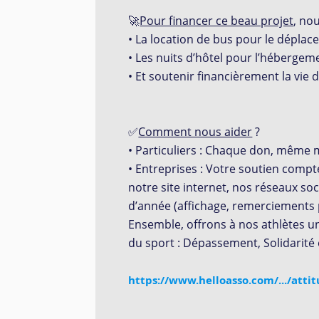
🚀
Pour financer ce beau projet
, no
•⁠ ⁠La location de bus pour le dépla
•⁠ ⁠Les nuits d’hôtel pour l’hébergem
•⁠ ⁠Et soutenir financièrement la vie 
✅
Comment nous aider
?
•⁠ ⁠
Particuliers
: Chaque don, même mo
•⁠
⁠Entreprises
: Votre soutien compte
notre site internet, nos réseaux soc
d’année (affichage, remerciements p
Ensemble, offrons à nos athlètes un
du sport :
Dépassement, Solidarité 
https://www.helloasso.com/.../attit