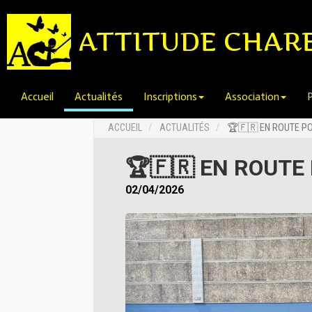
ATTITUDE CHAR
Accueil
Actualités
Inscriptions
Association
P
ACCUEIL
ACTUALITÉS
🏆🇫🇷 EN ROUTE P
🏆🇫🇷 EN ROUTE
02/04/2026