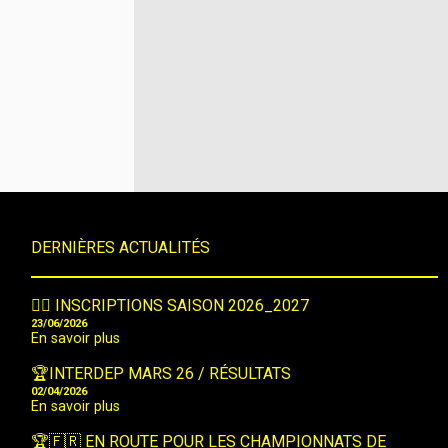
DERNIÈRES ACTUALITÉS
🤸‍♀️ INSCRIPTIONS SAISON 2026_2027
23/06/2026
En savoir plus
🏆INTERDEP MARS 26 / RÉSULTATS
02/04/2026
En savoir plus
🏆🇫🇷 EN ROUTE POUR LES CHAMPIONNATS DE