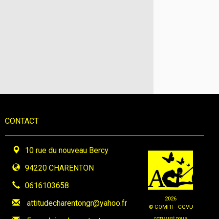
CONTACT
10 rue du nouveau Bercy
94220 CHARENTON
0616103658
2026
attitudecharentongr@yahoo.fr
© COMITI -
CGVU
OPTIMISÉ POUR