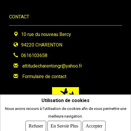
CONTACT
10 rue du nouveau Bercy
94220 CHARENTON
0616103658
attitudecharentongr@yahoo.fr
Formulaire de contact
Utilisation de cookies
Nous avons recours à l'utilisation de cookies afin de vous permettre une
meilleure navigation.
2026
© COMITI -
CGVU
Refuser
En Savoir Plus
Accepter
OPTIMISÉ POUR CHROME ET FIREFOX