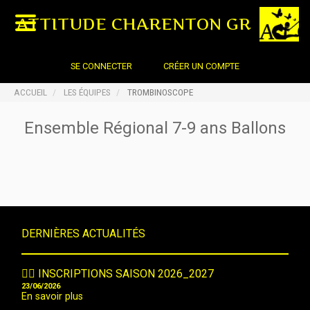
ATTITUDE CHARENTON GR
SE CONNECTER
CRÉER UN COMPTE
ACCUEIL
LES ÉQUIPES
TROMBINOSCOPE
Ensemble Régional 7-9 ans Ballons
DERNIÈRES ACTUALITÉS
🤸‍♀️ INSCRIPTIONS SAISON 2026_2027
23/06/2026
En savoir plus