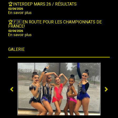
🏆INTERDEP MARS 26 / RÉSULTATS
02/04/2026
En savoir plus
🏆🇫🇷 EN ROUTE POUR LES CHAMPIONNATS DE
FRANCE!
02/04/2026
En savoir plus
GALERIE