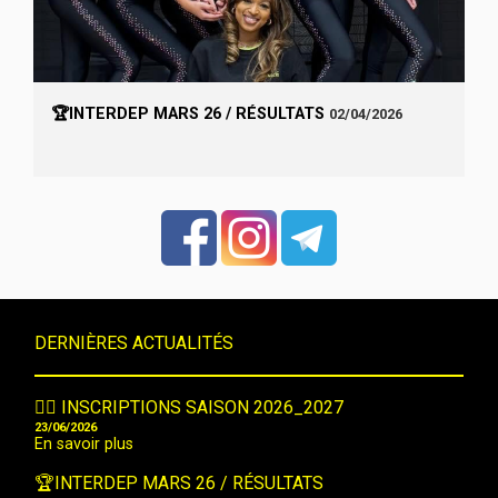
🏆INTERDEP MARS 26 / RÉSULTATS
02/04/2026
DERNIÈRES ACTUALITÉS
🤸‍♀️ INSCRIPTIONS SAISON 2026_2027
23/06/2026
En savoir plus
🏆INTERDEP MARS 26 / RÉSULTATS