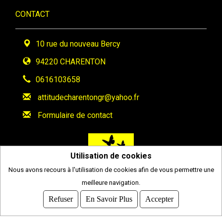
CONTACT
10 rue du nouveau Bercy
94220 CHARENTON
0616103658
attitudecharentongr@yahoo.fr
Formulaire de contact
Utilisation de cookies
Nous avons recours à l'utilisation de cookies afin de vous permettre une
meilleure navigation.
2026
© COMITI -
CGVU
Refuser
En Savoir Plus
Accepter
OPTIMISÉ POUR CHROME ET FIREFOX