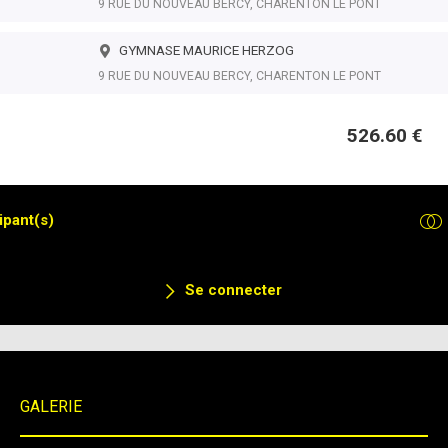
9 RUE DU NOUVEAU BERCY, CHARENTON LE PONT
GYMNASE MAURICE HERZOG
9 RUE DU NOUVEAU BERCY, CHARENTON LE PONT
526.60 €
ipant(s)
Se connecter
GALERIE