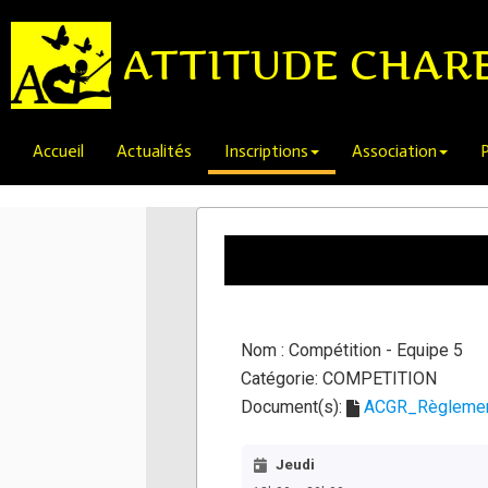
ATTITUDE CHAR
Accueil
Actualités
Inscriptions
Association
P
Nom :
Compétition - Equipe 5
Catégorie:
COMPETITION
Document(s):
ACGR_Règlement
Jeudi