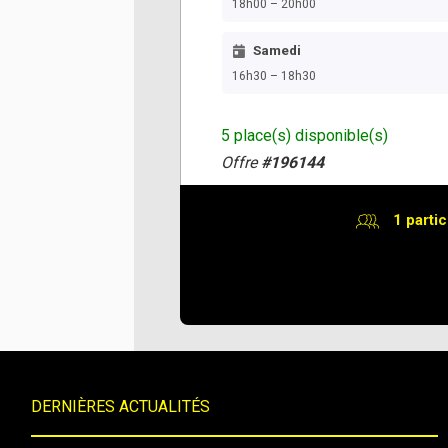
18h00 – 20h00
Samedi
16h30 – 18h30
5 place(s) disponible(s)
Offre
#196144
1 partic
DERNIÈRES ACTUALITÉS