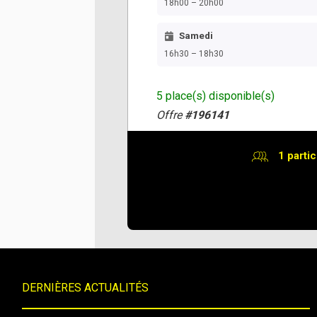
18h00 – 20h00
Samedi
16h30 – 18h30
5 place(s) disponible(s)
Offre
#196141
1 partic
DERNIÈRES ACTUALITÉS