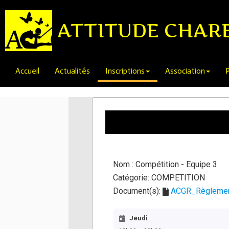
ATTITUDE CHAR
Accueil
Actualités
Inscriptions
Association
P
Nom :
Compétition - Equipe 3
Catégorie:
COMPETITION
Document(s):
ACGR_Règlement
Jeudi