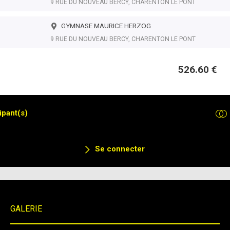
9 RUE DU NOUVEAU BERCY, CHARENTON LE PONT
GYMNASE MAURICE HERZOG
9 RUE DU NOUVEAU BERCY, CHARENTON LE PONT
526.60 €
ipant(s)
Se connecter
GALERIE